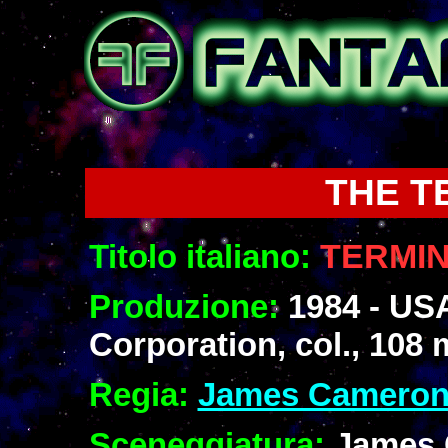
THE T
Titolo italiano:
TERMI
Produzione:
1984 - USA
Corporation, col., 108 
Regia:
James Camero
Sceneggiatura:
James 